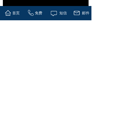
首页
免费
短信
邮件
世界金融控股集团
世界金融控股集团（美国上市股票代码
WFHG），是一家专业协助企业在国内外
上市融资进入资本市场的全方位资本运作
服务机构。含辅导上市、顶层设计、市值
管理、投资融资、并购重组等，集团独创
IAPO上市模式，根据企业的实际情况，规
划最合适的上市路径，提高企业上市成功
率。