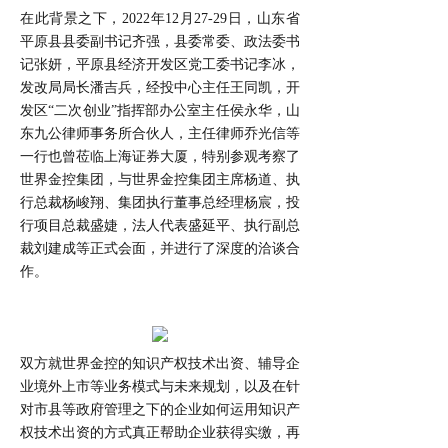
在此背景之下，2022年12月27-29日，山东省
平原县县委副书记齐强，县委常委、政法委书
记张妍，平原县经济开发区党工委书记李冰，
发改局局长潘吉兵，经投中心主任王同凯，开
发区“二次创业”指挥部办公室主任侯永华，山
东九公律师事务所合伙人，主任律师乔光信等
一行也曾莅临上海证券大厦，特别参观考察了
世界金控集团，与世界金控集团主席杨道、执
行总裁杨峻翔、集团执行董事总经理杨宸，投
行项目总裁盛婕，法人代表盛延平
、
执
行副总
裁刘建成
等正式会面，并进行了深度的洽谈合
作。
双方就世界金控的知识产权技术出资、辅导企
业境外上市等业务模式与未来规划，以及在针
对市县等政府管理之下的企业如何运用知识产
权技术出资的方式真正帮助企业获得实缴，再