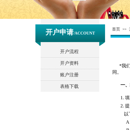
首页
>>
开户申请
/ACCOUNT
开户流程
开户资料
*我
同。
账户注册
一、
表格下载
1.
填
2.
提
以
A