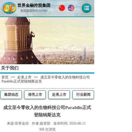
世界金融控股集团
美国股票代码:WFHG
高瞻远瞩 伟业起航
雄姿尽显 锐意创新
关于我们
首页
>>
赴美上市
>>
成立至今零收入的生物科技公司
Parabilis正式登陆纳斯达克
集团动态
借壳上市
赴美上市
行业新闻
成立至今零收入的生物科技公司Parabilis正式
登陆纳斯达克
来源:
世界金控
作者:
媒资部
发布时间:
2026-06-11
368
次浏览